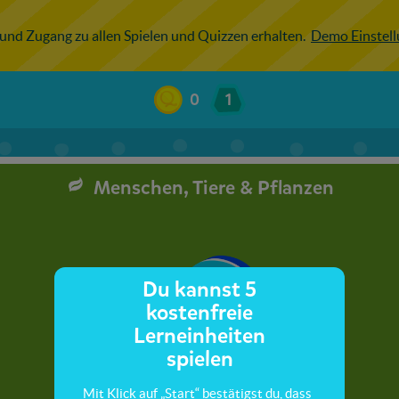
 und Zugang zu allen Spielen und Quizzen erhalten.
Demo Einstel
0
1
Menschen, Tiere & Pflanzen
Du kannst 5
kostenfreie
Lerneinheiten
spielen
Mit Klick auf „Start“ bestätigst du, dass