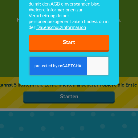
Hören
du mit den
AGB
einverstanden bist.
Weitere Informationen zur
Verarbeitung deiner
Hier lernst du das Sinnesorgan „Ohren“ kennen.
personenbezogenen Daten findest du in
der
Datenschutzinformation
.
Start
annst 5 kostenfreie Lerneinheiten ansehen. Probiere die Erste
Starten