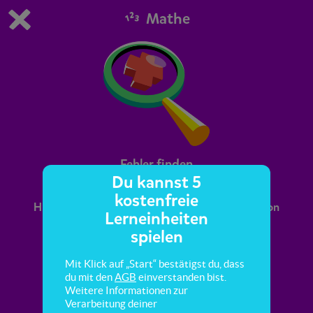
Mathe
Du spielst die kostenfreie Testversion von scoyo.
Demo Einstellungen ändern
Jetzt bestellen
0
1
Fehler finden
Du kannst 5
kostenfreie
Hier lernst du, Fehler in der schriftlichen Addition
Lerneinheiten
zu erkennen.
spielen
Mit Klick auf „Start“ bestätigst du, dass
du mit den
AGB
einverstanden bist.
Weitere Informationen zur
Verarbeitung deiner