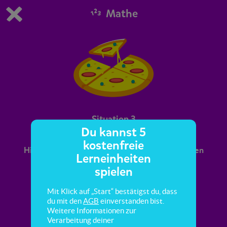
Mathe
Du spielst die kostenfreie Testversion von scoyo.
Demo Einstellungen ändern
Jetzt bestellen
0
1
Situation 3
Du kannst 5
kostenfreie
Hier lernst du, Mathematikaufgaben den richtigen
Lerneinheiten
Situationen zuzuordnen.
spielen
Mit Klick auf „Start“ bestätigst du, dass
du mit den
AGB
einverstanden bist.
Weitere Informationen zur
Verarbeitung deiner