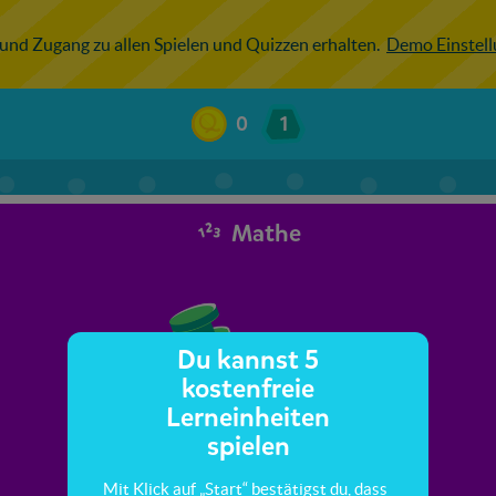
 und Zugang zu allen Spielen und Quizzen erhalten.
Demo Einstel
0
1
Mathe
Du kannst 5
kostenfreie
Lerneinheiten
spielen
Mit Klick auf „Start“ bestätigst du, dass