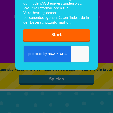
Gewichtsangaben vergleichen
du mit den
AGB
einverstanden bist.
Weitere Informationen zur
Verarbeitung deiner
Hier lernst du, Gewichtsangaben zu vergleichen
personenbezogenen Daten findest du in
und zu sortieren.
der
Datenschutzinformation
.
Start
annst 5 kostenfreie Lerneinheiten ansehen. Probiere die Erste
Spielen