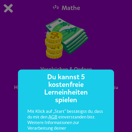
Mathe
Du spielst die kostenfreie Testversion von scoyo.
Demo Einstellungen ändern
Jetzt bestellen
0
1
Vergleichen & Ordnen
Du kannst 5
kostenfreie
Hier lernst du, Geldbeträge zu vergleichen und zu
Lerneinheiten
ordnen.
spielen
Mit Klick auf „Start“ bestätigst du, dass
du mit den
AGB
einverstanden bist.
Weitere Informationen zur
Verarbeitung deiner