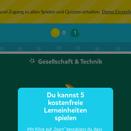
 und Zugang zu allen Spielen und Quizzen erhalten.
Demo Einstel
0
1
Gesellschaft & Technik
Du kannst 5
kostenfreie
Lerneinheiten
spielen
Mit Klick auf „Start“ bestätigst du, dass