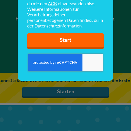
Griechische Götter
du mit den
AGB
einverstanden bist.
Weitere Informationen zur
Verarbeitung deiner
Hier lernst du einige griechische Götter kennen.
personenbezogenen Daten findest du in
der
Datenschutzinformation
.
Start
annst 5 kostenfreie Lerneinheiten ansehen. Probiere die Erste
Starten