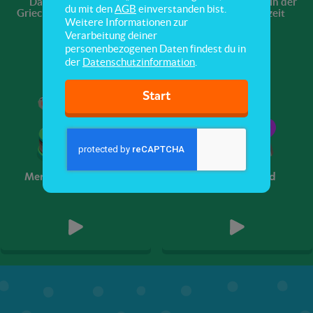
Das alte
Von Pharaonen
Damals in der
du mit den
AGB
einverstanden bist.
Griechenland
und Pyramiden
Steinzeit
Weitere Informationen zur
Verarbeitung deiner
personenbezogenen Daten findest du in
der
Datenschutzinformation
.
Start
Menschen als Vorbild
Tiere als Vorbild