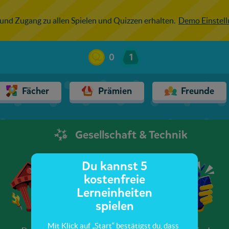
 und Zugang zu allen Spielen und Quizzen erhalten.
Demo Einstel
0
1
Fächer
Prämien
Freunde
Gesellschaft & Technik
Du kannst 5
kostenfreie
Lerneinheiten
spielen
Mit Klick auf „Start“ bestätigst du, dass