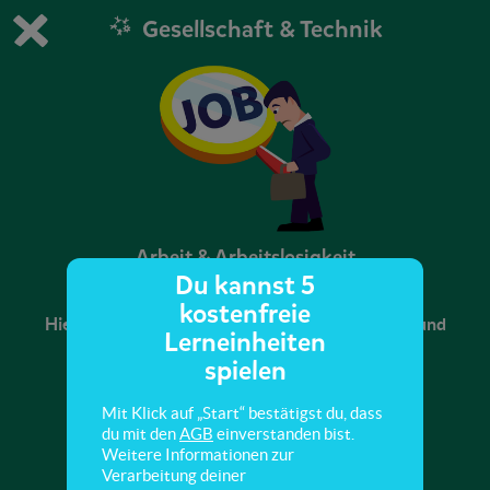
Gesellschaft & Technik
Du spielst die kostenfreie Testversion von scoyo.
Demo Einstellungen ändern
Jetzt bestellen
0
1
Arbeit & Arbeitslosigkeit
Du kannst 5
kostenfreie
Hier lernst du, was es bedeutet Arbeit zu haben und
Lerneinheiten
seine Arbeit zu verlieren.
spielen
Mit Klick auf „Start“ bestätigst du, dass
du mit den
AGB
einverstanden bist.
Weitere Informationen zur
Verarbeitung deiner