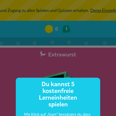
 und Zugang zu allen Spielen und Quizzen erhalten.
Demo Einstel
0
1
Extrawurst
Du kannst 5
kostenfreie
Lerneinheiten
spielen
Mit Klick auf „Start“ bestätigst du, dass