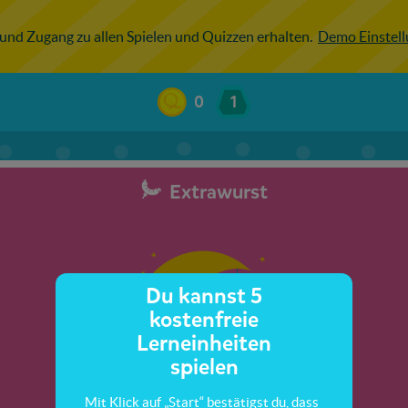
 und Zugang zu allen Spielen und Quizzen erhalten.
Demo Einstel
0
1
Extrawurst
Du kannst 5
kostenfreie
Lerneinheiten
spielen
Mit Klick auf „Start“ bestätigst du, dass