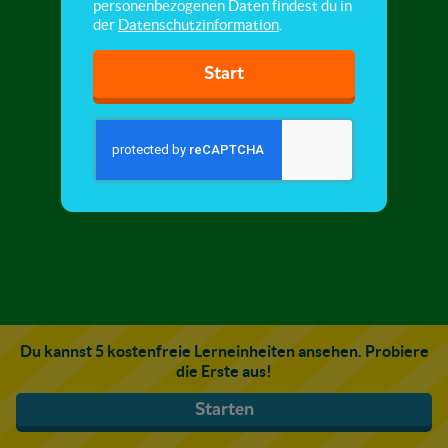
personenbezogenen Daten findest du in
der
Datenschutzinformation
.
Start
Du kannst 5 kostenfreie Lerneinheiten ansehen. Probiere
die Erste aus!
Starten