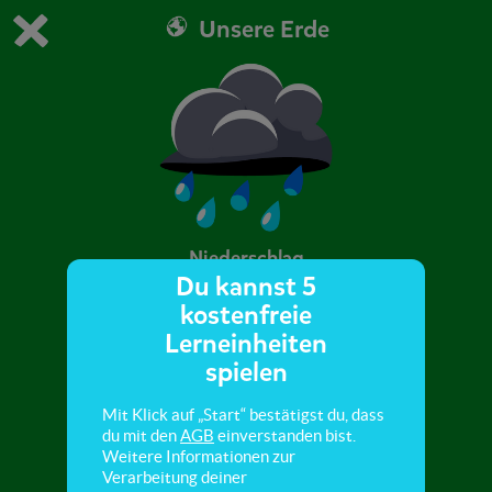
Unsere Erde
Du spielst die kostenfreie Testversion von scoyo.
Demo Einstellungen ändern
Jetzt bestellen
0
1
Niederschlag
Du kannst 5
kostenfreie
Hier lernst du, was neben Regen noch zum
Lerneinheiten
Niederschlag gehört.
spielen
Mit Klick auf „Start“ bestätigst du, dass
du mit den
AGB
einverstanden bist.
Weitere Informationen zur
Verarbeitung deiner