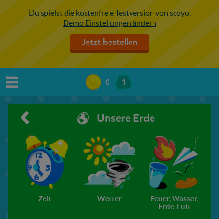
Du spielst die kostenfreie Testversion von scoyo.
Demo Einstellungen ändern
Jetzt bestellen
0
1
Unsere Erde
Zeit
Wetter
Feuer, Wasser,
L
Erde, Luft