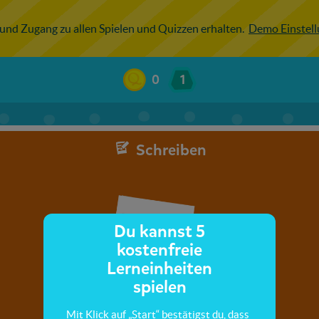
 und Zugang zu allen Spielen und Quizzen erhalten.
Demo Einstel
0
1
Schreiben
Du kannst 5
kostenfreie
Lerneinheiten
spielen
Mit Klick auf „Start“ bestätigst du, dass