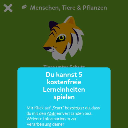
Menschen, Tiere & Pflanzen
Du spielst die kostenfreie Testversion von scoyo.
Demo Einstellungen ändern
Jetzt bestellen
0
1
Tiere unter Schutz
Du kannst 5
kostenfreie
Hier lernst du Tierarten kennen, die ganz
Lerneinheiten
besonders geschützt sind.
spielen
Mit Klick auf „Start“ bestätigst du, dass
du mit den
AGB
einverstanden bist.
Weitere Informationen zur
Verarbeitung deiner