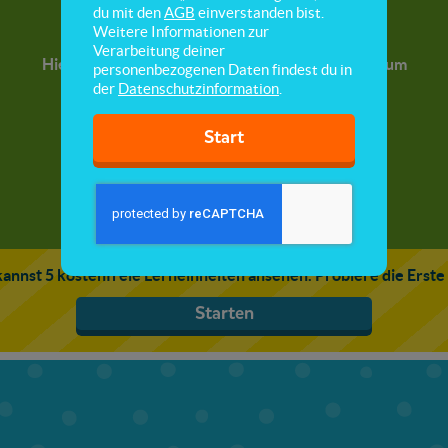
Tiere richtig versorgen
du mit den
AGB
einverstanden bist.
Weitere Informationen zur
Verarbeitung deiner
Hier lernst du, wie man sich verantwortungsvoll um
personenbezogenen Daten findest du in
ein Haustier kümmert.
der
Datenschutzinformation
.
Start
annst 5 kostenfreie Lerneinheiten ansehen. Probiere die Erste
Starten