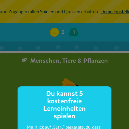
 und Zugang zu allen Spielen und Quizzen erhalten.
Demo Einstel
0
1
Menschen, Tiere & Pflanzen
Du kannst 5
kostenfreie
Lerneinheiten
spielen
Mit Klick auf „Start“ bestätigst du, dass