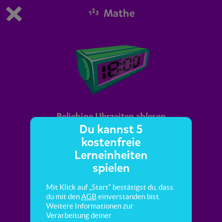
Mathe
Du spielst die kostenfreie Testversion von scoyo.
Demo Einstellungen ändern
Jetzt bestellen
0
1
Beliebige Uhrzeiten ablesen
Du kannst 5
kostenfreie
Hier lernst du, die Uhrzeit abzulesen.
Lerneinheiten
spielen
Mit Klick auf „Start“ bestätigst du, dass
du mit den
AGB
einverstanden bist.
Weitere Informationen zur
Verarbeitung deiner