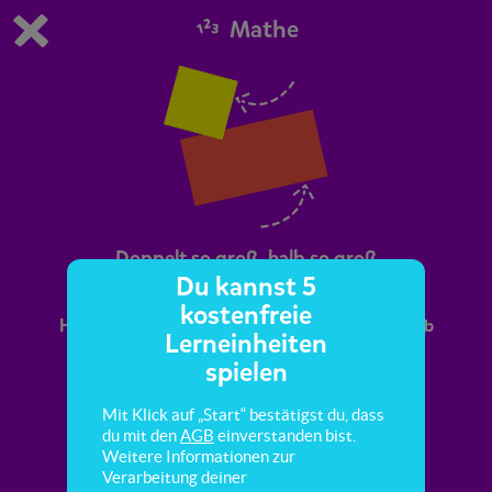
Mathe
Du spielst die kostenfreie Testversion von scoyo.
Demo Einstellungen ändern
Jetzt bestellen
0
1
Doppelt so groß, halb so groß
Du kannst 5
kostenfreie
Hier lernst du zu erkennen, welche Formen halb
Lerneinheiten
oder doppelt so groß sind.
spielen
Mit Klick auf „Start“ bestätigst du, dass
du mit den
AGB
einverstanden bist.
Weitere Informationen zur
Verarbeitung deiner