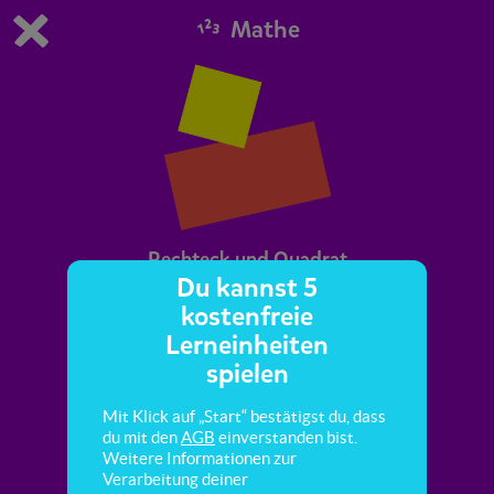
Mathe
Du spielst die kostenfreie Testversion von scoyo.
Demo Einstellungen ändern
Jetzt bestellen
0
1
Rechteck und Quadrat
Du kannst 5
kostenfreie
Hier übst du, Rechtecke und Quadrate zu
Lerneinheiten
unterscheiden.
spielen
Mit Klick auf „Start“ bestätigst du, dass
du mit den
AGB
einverstanden bist.
Weitere Informationen zur
Verarbeitung deiner