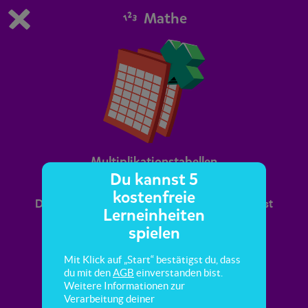
Mathe
Du spielst die kostenfreie Testversion von scoyo.
Demo Einstellungen ändern
Jetzt bestellen
0
1
Multiplikationstabellen
Du kannst 5
kostenfreie
Du ergänzt Tabellen für Malaufgaben und findest
Lerneinheiten
die richtigen Aufgaben.
spielen
Mit Klick auf „Start“ bestätigst du, dass
du mit den
AGB
einverstanden bist.
Weitere Informationen zur
Verarbeitung deiner