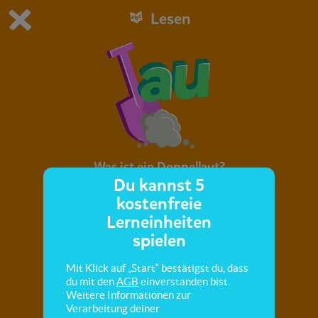
Lesen
Du spielst die kostenfreie Testversion von scoyo.
Demo Einstellungen ändern
Jetzt bestellen
0
1
Was ist ein Doppellaut?
Du kannst 5
kostenfreie
Hier lernst du, woran du einen Doppellaut
Lerneinheiten
erkennst.
spielen
Mit Klick auf „Start“ bestätigst du, dass
du mit den
AGB
einverstanden bist.
Weitere Informationen zur
Verarbeitung deiner