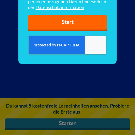
personenbezogenen Daten findest du in
der
Datenschutzinformation
.
Start
Du kannst 5 kostenfreie Lerneinheiten ansehen. Probiere
die Erste aus!
Starten