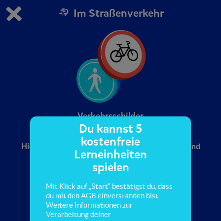
Im Straßenverkehr
Du spielst die kostenfreie Testversion von scoyo.
Demo Einstellungen ändern
Jetzt bestellen
0
1
Verkehrsschilder
Du kannst 5
kostenfreie
Hier lernst du, welche Verkehrsschilder es gibt und
Lerneinheiten
was sie bedeuten. In diesem Quiz geht es
spielen
hauptsächlich um Fahrrad- und Fußwege.
Mit Klick auf „Start“ bestätigst du, dass
du mit den
AGB
einverstanden bist.
Weitere Informationen zur
Verarbeitung deiner