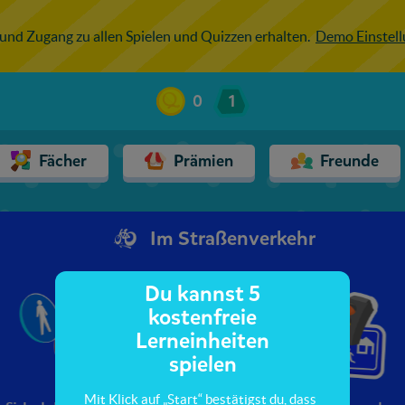
 und Zugang zu allen Spielen und Quizzen erhalten.
Demo Einstel
0
1
Fächer
Prämien
Freunde
Im Straßenverkehr
Du kannst 5
kostenfreie
Lerneinheiten
spielen
Mit Klick auf „Start“ bestätigst du, dass