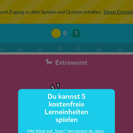
 und Zugang zu allen Spielen und Quizzen erhalten.
Demo Einstel
0
1
Extrawurst
Du kannst 5
kostenfreie
Lerneinheiten
spielen
Mit Klick auf „Start“ bestätigst du, dass