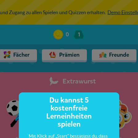
 und Zugang zu allen Spielen und Quizzen erhalten.
Demo Einstel
0
1
Fächer
Prämien
Freunde
Extrawurst
Du kannst 5
kostenfreie
Lerneinheiten
spielen
Mit Klick auf „Start“ bestätigst du, dass