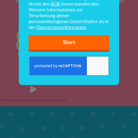
Sport
Top 10
Emojis
du mit den
AGB
einverstanden bist.
Weitere Informationen zur
Verarbeitung deiner
personenbezogenen Daten findest du in
der
Datenschutzinformation
.
Start
Emoji Test 1