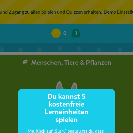
 und Zugang zu allen Spielen und Quizzen erhalten.
Demo Einstel
0
1
Menschen, Tiere & Pflanzen
Du kannst 5
kostenfreie
Lerneinheiten
spielen
Mit Klick auf „Start“ bestätigst du, dass