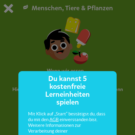
Menschen, Tiere & Pflanzen
Du spielst die kostenfreie Testversion von scoyo.
Demo Einstellungen ändern
Jetzt bestellen
0
1
Wenn wir essen...
Du kannst 5
kostenfreie
Hier lernst du, was in deinem Körper passiert, wenn
Lerneinheiten
du etwas isst.
spielen
Mit Klick auf „Start“ bestätigst du, dass
du mit den
AGB
einverstanden bist.
Weitere Informationen zur
Verarbeitung deiner