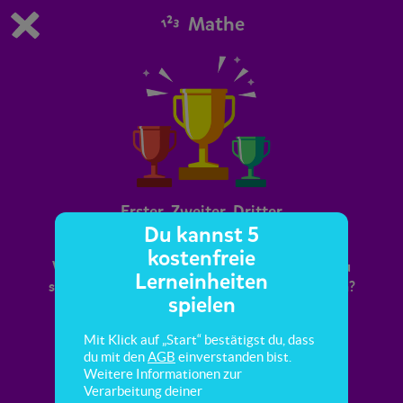
Mathe
Du spielst die kostenfreie Testversion von scoyo.
Demo Einstellungen ändern
Jetzt bestellen
0
1
Erster, Zweiter, Dritter
Du kannst 5
kostenfreie
Was heißt es eigentlich, die oder der Zweite zu
Lerneinheiten
sein? Und kann man das auch als Zahl schreiben?
spielen
Das erfährst du hier.
Mit Klick auf „Start“ bestätigst du, dass
du mit den
AGB
einverstanden bist.
Weitere Informationen zur
Verarbeitung deiner