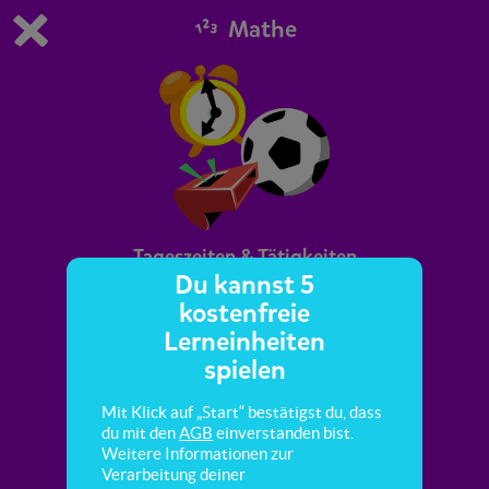
Mathe
Du spielst die kostenfreie Testversion von scoyo.
Demo Einstellungen ändern
Jetzt bestellen
0
1
Tageszeiten & Tätigkeiten
Du kannst 5
kostenfreie
Hier lernst du den Tageszeiten Uhrzeiten und
Lerneinheiten
Tätigkeiten zuzuordnen.
spielen
Mit Klick auf „Start“ bestätigst du, dass
du mit den
AGB
einverstanden bist.
Weitere Informationen zur
Verarbeitung deiner