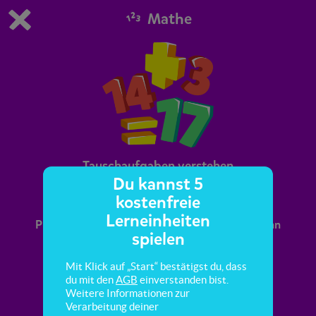
Mathe
Du spielst die kostenfreie Testversion von scoyo.
Demo Einstellungen ändern
Jetzt bestellen
0
1
Tauschaufgaben verstehen
Du kannst 5
kostenfreie
Hier lernst du, dass zwei Zahlen bei einer
Lerneinheiten
Plusaufgabe dasselbe Ergebnis haben, auch wenn
spielen
sie vertauscht werden.
Mit Klick auf „Start“ bestätigst du, dass
du mit den
AGB
einverstanden bist.
Weitere Informationen zur
Verarbeitung deiner