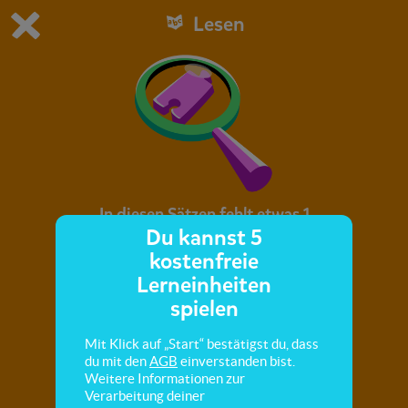
Lesen
Du spielst die kostenfreie Testversion von scoyo.
Demo Einstellungen ändern
Jetzt bestellen
0
1
In diesen Sätzen fehlt etwas 1
Du kannst 5
kostenfreie
Du liest Sätze und ergänzt Begriffe, die du auf
Lerneinheiten
einem Bild sehen kannst.
spielen
Mit Klick auf „Start“ bestätigst du, dass
du mit den
AGB
einverstanden bist.
Weitere Informationen zur
Verarbeitung deiner