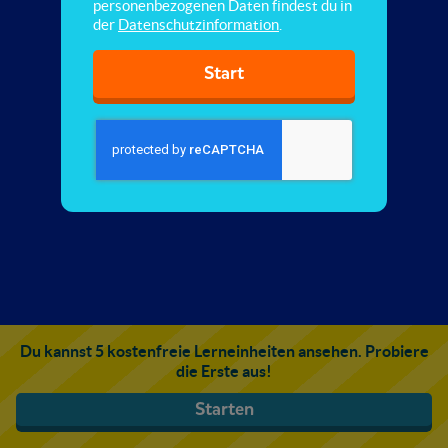
personenbezogenen Daten findest du in
der
Datenschutzinformation
.
Start
Du kannst 5 kostenfreie Lerneinheiten ansehen. Probiere
die Erste aus!
Starten