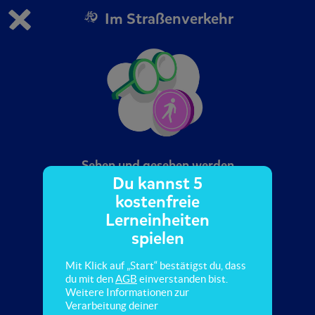
Im Straßenverkehr
Du spielst die kostenfreie Testversion von scoyo.
Demo Einstellungen ändern
Jetzt bestellen
0
1
Sehen und gesehen werden
Du kannst 5
kostenfreie
Hier erfährst du, was du tun kannst, um von
Lerneinheiten
anderen besser gesehen zu werden.
spielen
Mit Klick auf „Start“ bestätigst du, dass
du mit den
AGB
einverstanden bist.
Weitere Informationen zur
Verarbeitung deiner