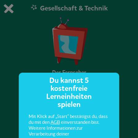
Gesellschaft & Technik
Du spielst die kostenfreie Testversion von scoyo.
Demo Einstellungen ändern
Jetzt bestellen
0
1
Der Fernseher
Du kannst 5
kostenfreie
Hier lernst du, wie ein Fernseher funktioniert.
Lerneinheiten
spielen
Mit Klick auf „Start“ bestätigst du, dass
du mit den
AGB
einverstanden bist.
Weitere Informationen zur
Verarbeitung deiner