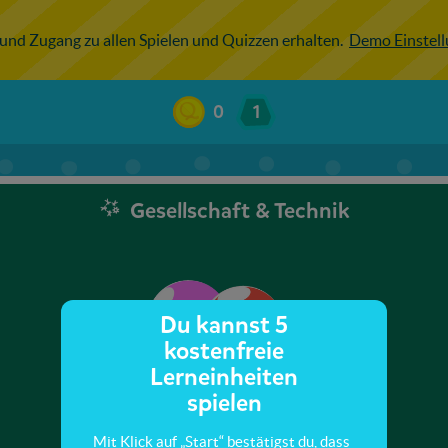
 und Zugang zu allen Spielen und Quizzen erhalten.
Demo Einstel
0
1
Gesellschaft & Technik
Du kannst 5
kostenfreie
Lerneinheiten
spielen
Mit Klick auf „Start“ bestätigst du, dass