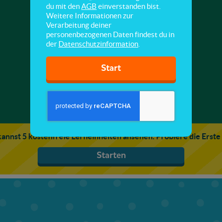
Kunststoff
du mit den
AGB
einverstanden bist.
Weitere Informationen zur
Verarbeitung deiner
Hier lernst du, was für Kunststoffe es gibt und
personenbezogenen Daten findest du in
wofür man sie verwendet.
der
Datenschutzinformation
.
Start
annst 5 kostenfreie Lerneinheiten ansehen. Probiere die Erste
Starten