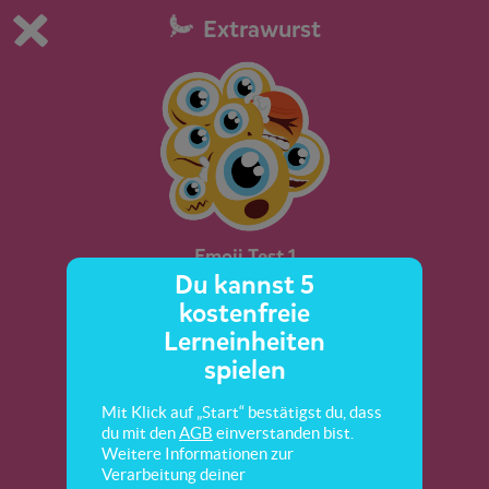
Extrawurst
Du spielst die kostenfreie Testversion von scoyo.
Demo Einstellungen ändern
Jetzt bestellen
0
1
Emoji Test 1
Du kannst 5
kostenfreie
Hier lernst du mehr über die Emojis und ihre
Lerneinheiten
Gefühle.
spielen
Mit Klick auf „Start“ bestätigst du, dass
du mit den
AGB
einverstanden bist.
Weitere Informationen zur
Verarbeitung deiner