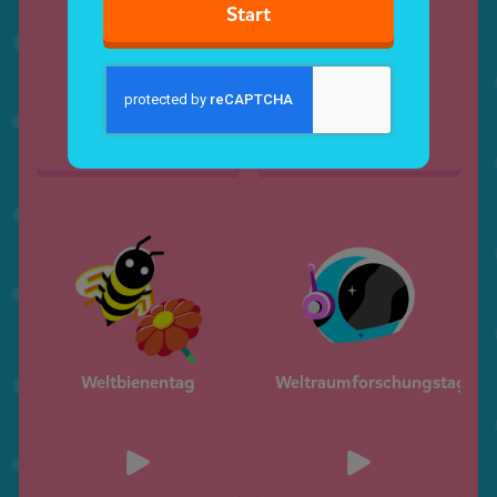
Start
Tag der Arbeit
Europatag
Weltbienentag
Weltraumforschungstag