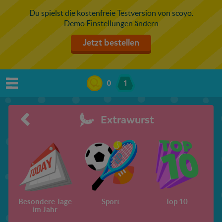
Du spielst die kostenfreie Testversion von scoyo.
Demo Einstellungen ändern
Jetzt bestellen
0
1
Extrawurst
Besondere Tage
Sport
Top 10
im Jahr