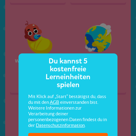
Du kannst 5
Weihnachtsgeschichte
Tag der Erde
kostenfreie
Lerneinheiten
spielen
Mit Klick auf „Start“ bestätigst du, dass
du mit den
AGB
einverstanden bist.
Weitere Informationen zur
Verarbeitung deiner
personenbezogenen Daten findest du in
der
Datenschutzinformation
.